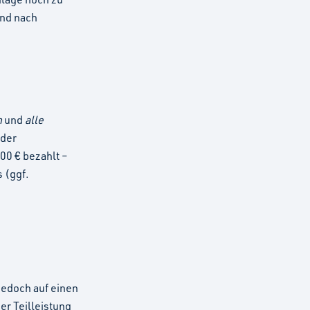
und nach
n
und
alle
 der
00 € bezahlt –
 (ggf.
 jedoch auf einen
er Teilleistung