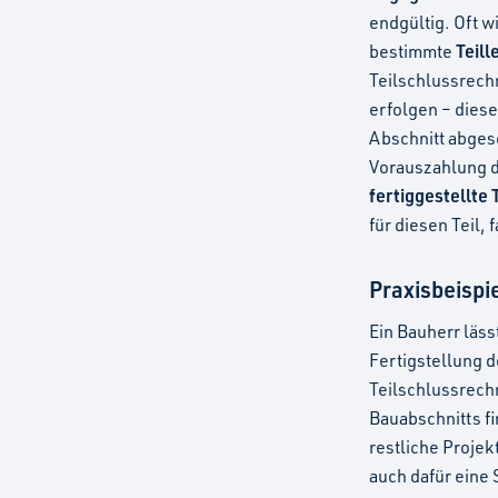
endgültig. Oft w
Teil
bestimmte
Teilschlussrech
erfolgen – dies
Abschnitt abges
Vorauszahlung d
fertiggestellte 
für diesen Teil, 
Praxisbeispi
Ein Bauherr läs
Fertigstellung d
Teilschlussrech
Bauabschnitts fi
restliche Proje
auch dafür eine