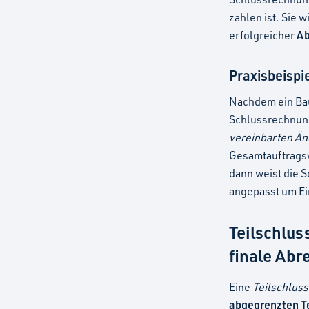
zahlen ist. Sie 
A
erfolgreicher
Praxisbeispi
Nachdem ein Bau
Schlussrechnung 
vereinbarten Ä
Gesamtauftragsw
dann weist die 
angepasst um Ei
Teilschlus
finale Abr
Eine
Teilschlus
abgegrenzten Te