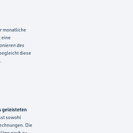
r monatliche
 eine
onieren des
begleicht diese
.
s geleisteten
sst sowohl
rechnungen. Die
hläge noch zu