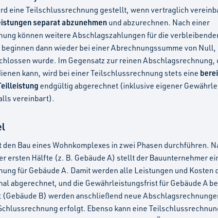
ird eine Teilschlussrechnung gestellt, wenn vertraglich vereinb
leistungen separat abzunehmen
und abzurechnen. Nach einer
nung können weitere Abschlagszahlungen für die verbleibende
e beginnen dann wieder bei einer Abrechnungssumme von Null, 
chlossen wurde. Im Gegensatz zur reinen Abschlagsrechnung, d
berei
ienen kann, wird bei einer Teilschlussrechnung stets eine
Teilleistung
endgültig abgerechnet (inklusive eigener Gewährle
falls vereinbart).
el
st den Bau eines Wohnkomplexes in zwei Phasen durchführen. N
er ersten Hälfte (z. B. Gebäude A) stellt der Bauunternehmer ei
nung für Gebäude A. Damit werden alle Leistungen und Kosten 
nal abgerechnet, und die Gewährleistungsfrist für Gebäude A be
kt (Gebäude B) werden anschließend neue Abschlagsrechnungen 
 Schlussrechnung erfolgt. Ebenso kann eine Teilschlussrechnung