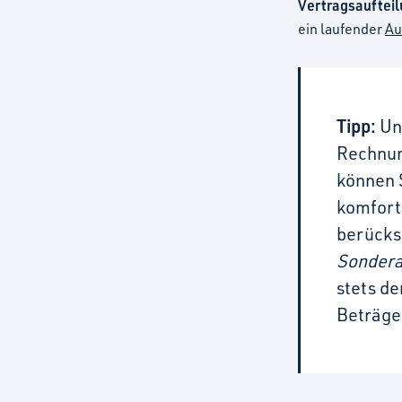
Vertragsauftei
ein laufender
Au
Tipp:
Un
Rechnun
können 
komfort
berücks
Sonder
stets d
Beträge