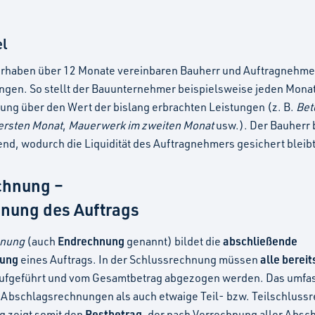
el
rhaben über 12 Monate vereinbaren Bauherr und Auftragnehme
gen. So stellt der Bauunternehmer beispielsweise jeden Monat
ng über den Wert der bislang erbrachten Leistungen (z. B.
Bet
ersten Monat
,
Mauerwerk im zweiten Monat
usw.). Der Bauherr 
end, wodurch die Liquidität des Auftragnehmers gesichert bleibt
chnung –
nung des Auftrags
Endrechnung
abschließende
hnung
(auch
genannt) bildet die
ung
alle bereit
eines Auftrags. In der Schlussrechnung müssen
ufgeführt und vom Gesamtbetrag abgezogen werden. Das umfa
e Abschlagsrechnungen als auch etwaige Teil- bzw. Teilschluss
Restbetrag
 zeigt somit den
, der nach Verrechnung aller Absc