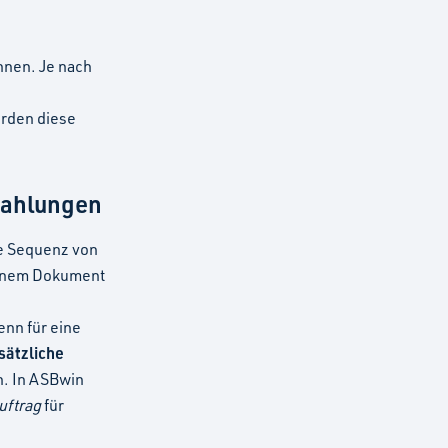
hnen. Je nach
rden diese
zahlungen
ne Sequenz von
einem Dokument
nn für eine
sätzliche
n. In ASBwin
ftrag
für