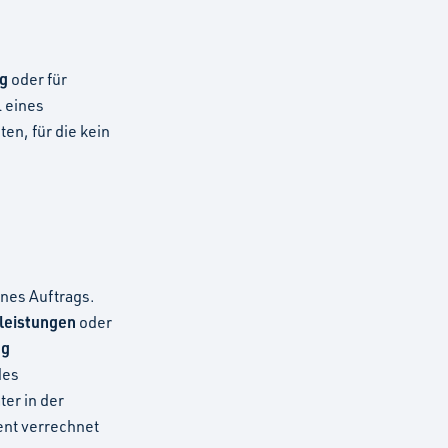
ag
oder für
l eines
en, für die kein
nes Auftrags.
lleistungen
oder
ng
des
er in der
ent verrechnet