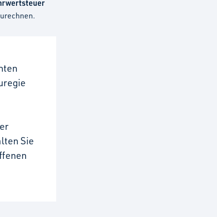
hrwertsteuer
bzurechnen.
nten
uregie
er
lten Sie
offenen