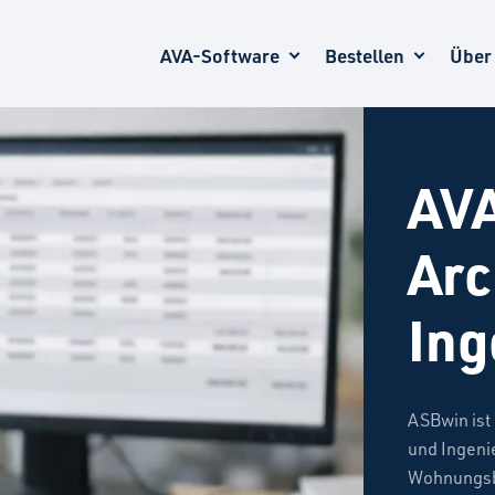
AVA-Software
Bestellen
Über
AVA
Arc
Ing
ASBwin ist
und Ingeni
Wohnungsb