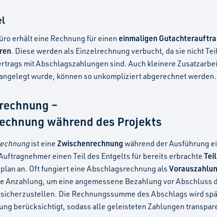
el
einmaligen Gutachterauftr
üro erhält eine Rechnung für einen
ren
. Diese werden als Einzelrechnung verbucht, da sie nicht Tei
trags mit Abschlagszahlungen sind. Auch kleinere Zusatzarbeit
 angelegt wurde, können so unkompliziert abgerechnet werden.
rechnung –
echnung während des Projekts
Zwischenrechnung
rechnung
ist eine
während der Ausführung ei
Tei
 Auftragnehmer einen Teil des Entgelts für bereits erbrachte
Vorauszahlu
lan an. Oft fungiert eine Abschlagsrechnung als
e Anzahlung, um eine angemessene Bezahlung vor Abschluss 
sicherzustellen. Die Rechnungssumme des Abschlags wird spät
ng berücksichtigt, sodass alle geleisteten Zahlungen transpar