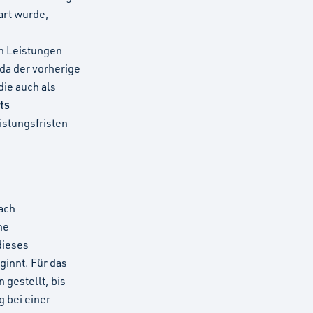
art wurde,
n Leistungen
da der vorherige
ie auch als
ts
istungsfristen
ach
ne
dieses
ginnt. Für das
gestellt, bis
 bei einer