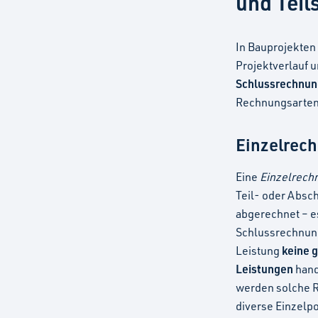
und Tei
In Bauprojekten
Projektverlauf 
Schlussrechnu
Rechnungsarten p
Einzelrec
Eine
Einzelrech
Teil- oder Absc
abgerechnet – e
Schlussrechnung
keine 
Leistung
Leistungen
hand
werden solche R
diverse Einzelp