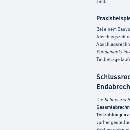
sind.
Praxisbeispi
Bei einem Bauvo
Abschlagszahlun
Abschlagsrechnu
Fundaments im 
Teilbeträge lauf
Schlussre
Endabrech
Die
Schlussrec
Gesamtabrechn
Teilzahlungen
a
vorher gestellt
Schlussrechnung