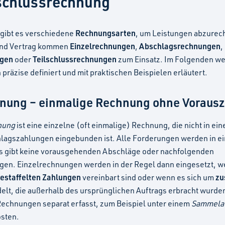
lschlussrechnung
Rechnungsarten
 gibt es verschiedene
, um Leistungen abzurec
Einzelrechnungen
Abschlagsrechnungen
und Vertrag kommen
,
,
ngen
Teilschlussrechnungen
oder
zum Einsatz. Im Folgenden we
räzise definiert und mit praktischen Beispielen erläutert.
hnung – einmalige Rechnung ohne Voraus
nung
ist eine einzelne (oft einmalige) Rechnung, die nicht in ei
hlagszahlungen eingebunden ist. Alle Forderungen werden in 
s gibt keine vorausgehenden Abschläge oder nachfolgenden
en. Einzelrechnungen werden in der Regel dann eingesetzt, we
gestaffelten Zahlungen
zu
vereinbart sind oder wenn es sich um
elt, die außerhalb des ursprünglichen Auftrags erbracht wurde
echnungen separat erfasst, zum Beispiel unter einem
Sammelau
osten.