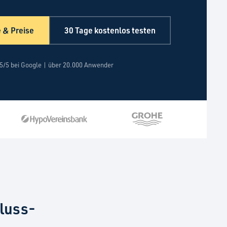
 & Preise
30 Tage kostenlos testen
5/5 bei Google | über 20.000 Anwender
luss-