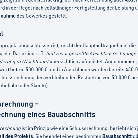
wird in der Regel nach vollständiger Fertigstellung der Leistung 
bnahme
des Gewerkes gestellt.
el
projekt abgeschlossen ist, reicht der Hauptauftragnehmer die
ein. Darin sind z. B.
fünf zuvor gestellte Abschlagsrechnunge
nderungen (Nachträge)
übersichtlich aufgelistet. Angenommen,
ert betrug 500.000 €, und in Abschlägen wurden bereits 450.0
Schlussrechnung den verbleibenden Restbetrag von 50.000 € aus
nbehalte oder Skonto).
srechnung –
echnung eines Bauabschnitts
srechnung
ist im Prinzip wie eine Schlussrechnung, bezieht sich
il des Projekts
Bauabschnitt
. Sie beendet einen bestimmten
od